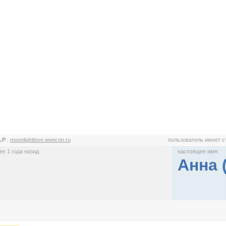
a.P
:
moonlightlove.www.nn.ru
пользователь имеет 
е 1 года назад
настоящее имя:
Анна 