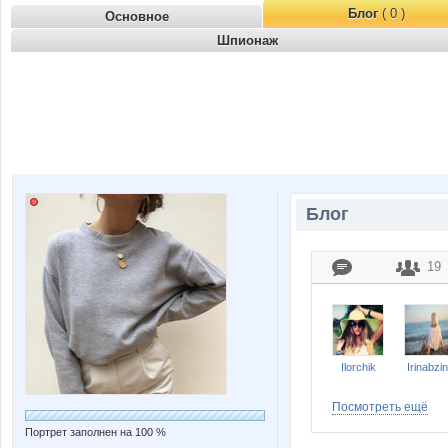
Блог
( 0 )
Основное
Шпионаж
Блог
19
Ilorchik
Irinabzi
Посмотреть ещё
Портрет заполнен на 100 %