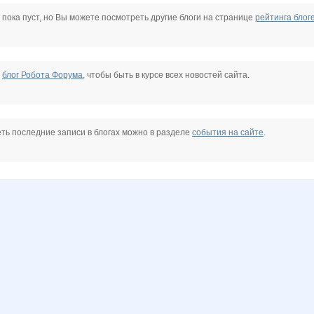
Леди81
Лолана
Ната2705
Олеся25
Робот Форума
Тефлекс
 пока пуст, но Вы можете посмотреть другие блоги на странице
рейтинга блог
е
блог Робота Форума
, чтобы быть в курсе всех новостей сайта.
ть последние записи в блогах можно в разделе
события на сайте
.