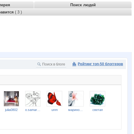
лерея
Поиск людей
равится
( 3 )
Рейтинг топ-50 блоггеров
julia0802
o.samarina
unm
мариночка красотулечка
светап