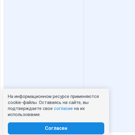
На информационном ресурсе применяются
Статистика портрета:
cookie-файлы. Оставаясь на сайте, вы
подтверждаете свое
согласие
на их
сейчас просматривают портрет - 0
использование.
зарегистрированные пользователи
посетившие портрет за 7 дней - 0
Согласен