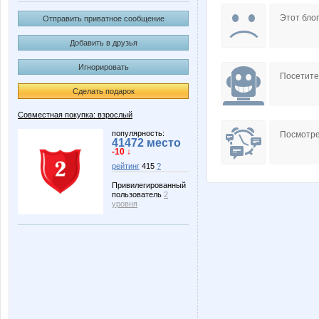
ФЕЯ для ВОЛОС
Коряба
Этот блог
Отправить приватное сообщение
Добавить в друзья
Игнорировать
Посетит
Сделать подарок
Совместная покупка: взрослый
популярность:
Посмотре
41472 место
-10 ↓
рейтинг
415
?
Привилегированный
пользователь
2
уровня