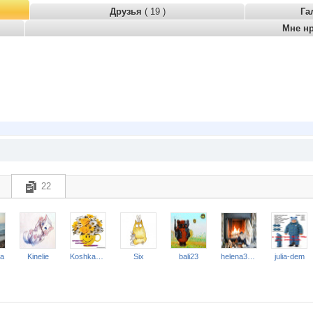
Друзья
( 19 )
Га
Мне н
22
na
Kinelie
Koshkakrol
Six
bali23
helena309ok
julia-dem