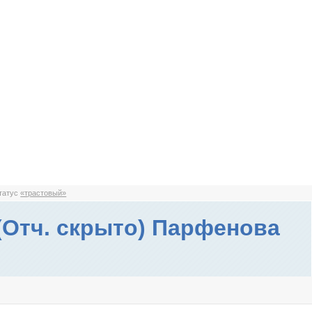
статус
«трастовый»
(Отч. скрыто) Парфенова